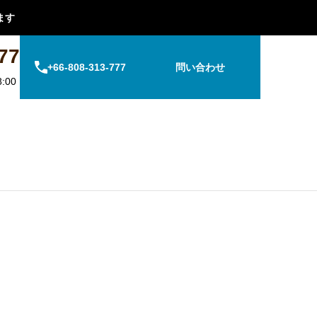
ます
77
+66-808-313-777
問い合わせ
:00
社概要
生涯会員権を購入
サービスアパートメント
タイの医療事情