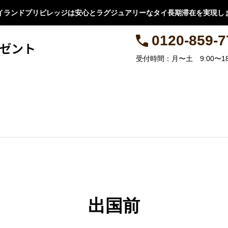
イランドプリビレッジは安心とラグジュアリーなタイ長期滞在を実現し
0120-859-7
ゼント
受付時間：月〜土 9:00〜18
ジ
パンフレット
お得に入会のチャンス
提携会社
タイ移住情報
会
タイの
出国前
【完全ガイド】タイ移住後に必要な
届出と手続きを徹底解説