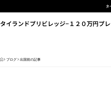
タ
タイランドプリビレッジ−１２０万円プレ
タイランドプリビレッ
HOME
ブログ
出国前の記事
【2025年最新版】タイへの引っ越し
日本の非居住者になる
完全ガイド｜費用・ビザ・生活情報
まとめ