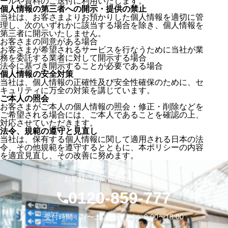
ールや資料のご送付に利用いたします。
個人情報の第三者への開示・提供の禁止
当社は、お客さまよりお預かりした個人情報を適切に管
理し、次のいずれかに該当する場合を除き、個人情報を
第三者に開示いたしません。
お客さまの同意がある場合
お客さまが希望されるサービスを行なうために当社が業
務を委託する業者に対して開示する場合
法令に基づき開示することが必要である場合
個人情報の安全対策
当社は、個人情報の正確性及び安全性確保のために、セ
キュリティに万全の対策を講じています。
ご本人の照会
お客さまがご本人の個人情報の照会・修正・削除などを
ご希望される場合には、ご本人であることを確認の上、
対応させていただきます。
法令、規範の遵守と見直し
当社は、保有する個人情報に関して適用される日本の法
令、その他規範を遵守するとともに、本ポリシーの内容
を適宜見直し、その改善に努めます。
お気軽にお問い合わせください
0120-859-777
受付時間：月〜土（祝日除く）9:00〜18:00