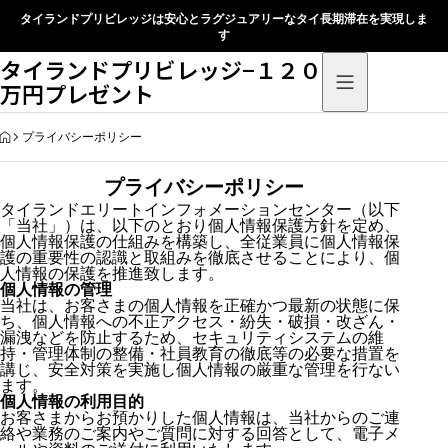
タイランドプリビレッジは安心とラグジュアリーなタイ長期滞在を実現しま
す
タイランドプリビレッジ−１２０
万円プレゼント
HOME
プライバシーポリシー
プライバシーポリシー
タイランドエリートインフォメーションセンター（以下
「当社」）は、以下のとおり個人情報保護方針を定め、
個人情報保護の仕組みを構築し、全従業員に個人情報保
護の重要性の認識と取組みを徹底させることにより、個
人情報の保護を推進致します。
個人情報の管理
当社は、お客さまの個人情報を正確かつ最新の状態に保
ち、個人情報への不正アクセス・紛失・破損・改ざん・
漏洩などを防止するため、セキュリティシステムの維
持・管理体制の整備・社員教育の徹底等の必要な措置を
講じ、安全対策を実施し個人情報の厳重な管理を行ない
ます。
個人情報の利用目的
お客さまからお預かりした個人情報は、当社からのご連
絡や業務のご案内やご質問に対する回答として、電子メ