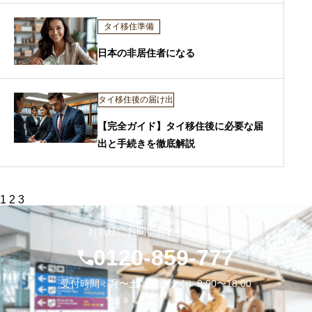
タイ移住準備
日本の非居住者になる
タイ移住後の届け出
【完全ガイド】タイ移住後に必要な届
出と手続きを徹底解説
投
1
2
3
稿
の
お気軽にお問い合わせください
ペ
ー
0120-859-777
ジ
送
り
受付時間：月〜土（祝日除く）9:00〜18:00